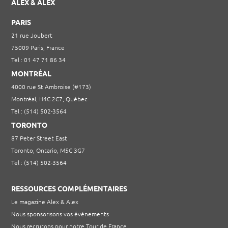
ALEX & ALEX
PARIS
21 rue Joubert
75009 Paris, France
Tel : 01 47 71 86 34
MONTRÉAL
4000 rue St Ambroise (#173)
Montréal, H4C 2C7, Québec
Tel : (514) 502-3564
TORONTO
87 Peter Street East
Toronto, Ontario, M5C 3G7
Tel : (514) 502-3564
RESSOURCES COMPLÉMENTAIRES
Le magazine Alex & Alex
Nous sponsorisons vos événements
Nous recrutons pour notre Tour de France