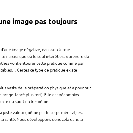
 une image pas toujours
e d’une image négative, dans son terme
té narcissique où le seul intérêt est « prendre du
mythes vont entourer cette pratique comme par
vitables… Certes ce type de pratique existe
plus vaste de la préparation physique et a pour but
placage, lancé plus fort). Elle est néanmoins
irecte du sport en lui-même.
sa juste valeur (même par le corps médical) est
 la santé. Nous développons donc cela dans la