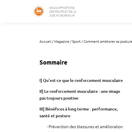
NOUS APPORTONS
DES FRUITS ET DE LA
JOIE AU BUREAU ®
Accueil
/
Magazine
/
Sport
/
Comment améliorer sa posture 
Sommaire
I] Qu'est-ce que le renforcement musculaire
II] Le renforcement musculaire : une image
pas toujours positive
III] Bénéfices à long terme : performance,
santé et posture
Prévention des blessures et amélioration